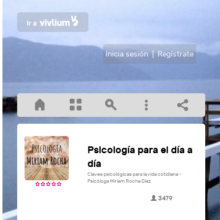
Inicia sesión
|
Regístrate
Psicología para el día a
día
Claves psicológicas para la vida cotidiana -
Psicóloga Miriam Rocha Díaz
3479