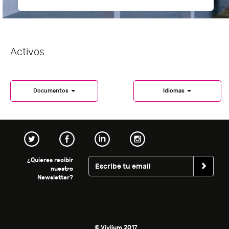
Activos
Documentos
Idiomas
¿Quieres recibir
nuestro
Newsletter?
© Vivlium 2017