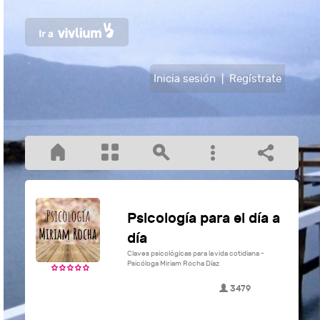
Inicia sesión
|
Regístrate
Psicología para el día a
día
Claves psicológicas para la vida cotidiana -
Psicóloga Miriam Rocha Díaz
3479