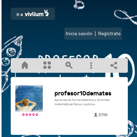
Inicia sesión
|
Regístrate
profesor10demates
Aprende de forma didáctica y divertida
matemáticas física y química
3790