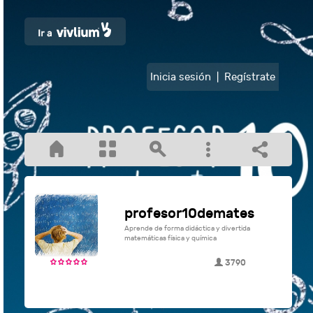
Inicia sesión
|
Regístrate
profesor10demates
Aprende de forma didáctica y divertida
matemáticas física y química
3790