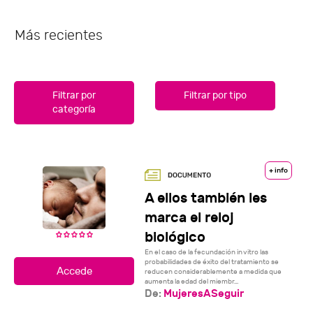
Más recientes
Filtrar por
Filtrar por tipo
categoría
+ info
A ellos también les
marca el reloj
biológico
En el caso de la fecundación in vitro las
probabilidades de éxito del tratamiento se
reducen considerablemente a medida que
aumenta la edad del miembr...
De:
MujeresASeguir