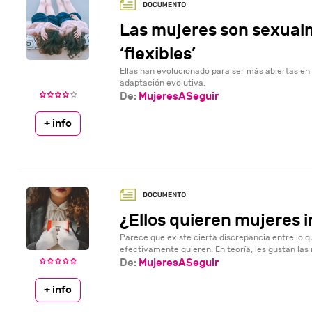
Las mujeres son sexua
‘flexibles’
Ellas han evolucionado para ser más abiertas en
adaptación evolutiva.
De:
MujeresASeguir
+ info
¿Ellos quieren mujeres 
Parece que existe cierta discrepancia entre lo q
efectivamente quieren. En teoría, les gustan las mu
De:
MujeresASeguir
+ info