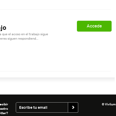
Accede
ajo
que el acoso en el trabajo sigue
eres siguen respondiend...
ecibir
© Vivlium
uestro
tter?