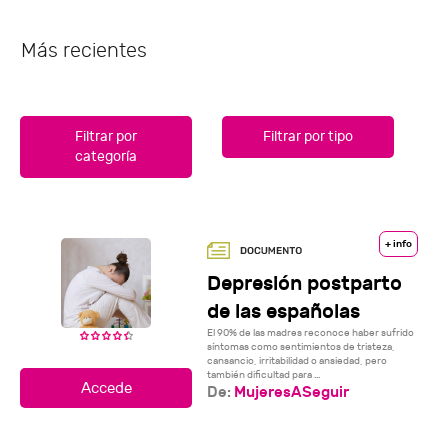
Más recientes
Filtrar por
Filtrar por tipo
categoría
+ info
Depresión postparto
de las españolas
El 90% de las madres reconoce haber sufrido
síntomas como sentimientos de tristeza,
cansancio, irritabilidad o ansiedad, pero
también dificultad para ...
De:
MujeresASeguir