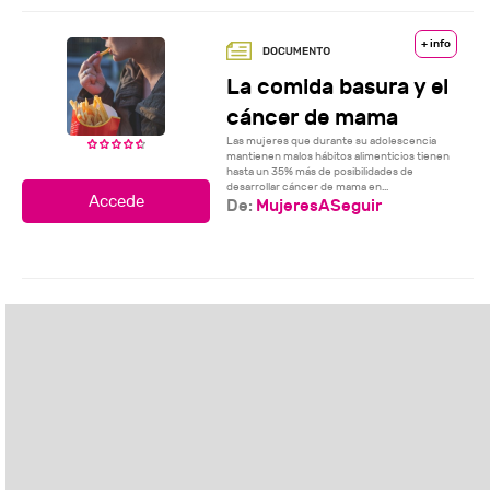
+ info
La comida basura y el
cáncer de mama
Las mujeres que durante su adolescencia
mantienen malos hábitos alimenticios tienen
hasta un 35% más de posibilidades de
desarrollar cáncer de mama en...
De:
MujeresASeguir