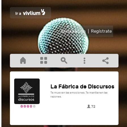
Inicia sesión
|
Regístrate
La Fábrica de Discursos
Te mueven las emociones. Te mantienen las
razones.
72