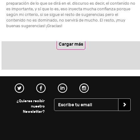
preparación de lo que se dirá en el. discurso es decir, el contenido no
es importante, y sí que lo es, eso inyecta mucha confianza porque
según mi criterio, si se sigue el resto de sugerencias pero el
contenido no es dominado, no servirá de mucho. El resto, ¡muy
buenas sugerencias! ¡Gracias!
Cargar más
¿Quieres recibir
nuestro
Newsletter?