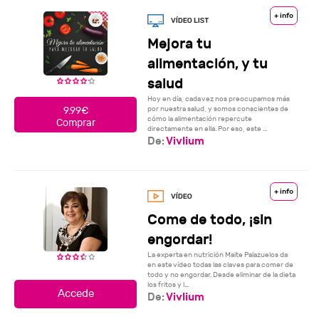
+ info
Mejora tu
alimentación, y tu
salud
Hoy en día, cada vez nos preocupamos más
por nuestra salud, y somos conscientes de
9.99€
cómo la alimentación repercute
Comprar
directamente en ella. Por eso, este ...
De:
Vivlium
+ info
Come de todo, ¡sin
engordar!
La experta en nutrición Maite Palazuelos da
en este vídeo todas las claves para comer de
todo y no engordar. Desde eliminar de la dieta
los fritos y l...
De:
Vivlium