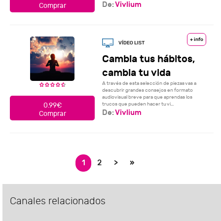
De:
Vivlium
Comprar
+ info
Cambia tus hábitos,
cambia tu vida
A través de esta selección de piezas vas a
descubrir grandes consejos en formato
audiovisual breve para que aprendas los
trucos que pueden hacer tu vi...
0.99€
De:
Vivlium
Comprar
1
2
>
»
Canales relacionados