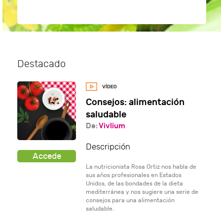
Destacado
Consejos: alimentación
saludable
De:
Vivlium
Descripción
La nutricionista Rosa Ortiz nos habla de
sus años profesionales en Estados
Unidos, de las bondades de la dieta
mediterránea y nos sugiere una serie de
consejos para una alimentación
saludable.