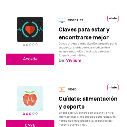
+ info
Claves para estar y
encontrarse mejor
Desde el yoga a la meditación, pasando por la
acupuntura, el deporte, la meditación e
incluso la nutrición o la cirugía estética.
Adquirir unos hábito...
De:
Vivlium
+ info
Cuídate: alimentación
y deporte
En sus casi 100 centros en España y a nivel
internacional, el reconocido deportista Iván
Perujo nos muestra las claves para cuidar
nuestro cuerpo y nu...
0.99€