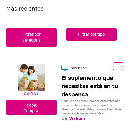
Más recientes
Filtrar por
Filtrar por tipo
categoría
+ info
El suplemento que
necesitas está en tu
despensa
Cada uno de estos vídeos te presentan una
recomendación para que tengas una
9.99€
alimentación saludable y sabrosa. Descubre
Comprar
con estas piezas audiovisuales ...
De:
Vivlium