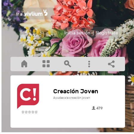
Inicia sesión
|
Regístrate
Creación Joven
Ayudas a la creación joven
479