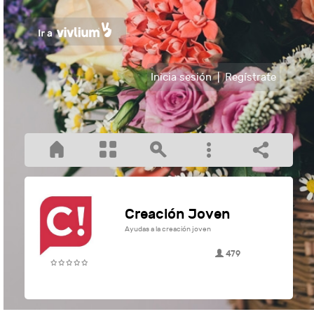
Inicia sesión
|
Regístrate
Creación Joven
Ayudas a la creación joven
479