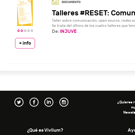
Talleres #RESET: Comun
Taller sobre comunicación, open source, redes s
Se trata del último de los cuatro talleres que tend
De:
INJUVE
+ info
¿Quieres r
n
Newsle
¿Qué es Vivlium?
Ay