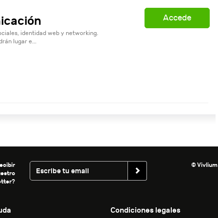
Accede
icación
ociales, identidad web y networking.
rán lugar e...
ecibir
© Vivlium
uestro
tter?
uda
Condiciones legales