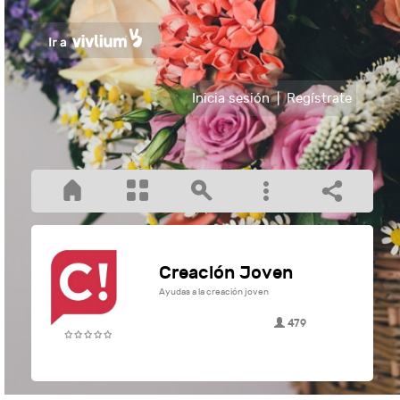
Inicia sesión
|
Regístrate
Creación Joven
Ayudas a la creación joven
479