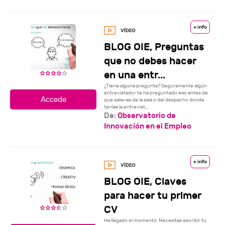
+ info
BLOG OIE, Preguntas
que no debes hacer
en una entr...
¿Tiene alguna pregunta? Seguramente algún
entrevistador te ha preguntado eso antes de
que salieras de la sala o del despacho donde
tenías la entrevist...
De:
Observatorio de
Innovación en el Empleo
+ info
BLOG OIE, Claves
para hacer tu primer
CV
Ha llegado el momento. Necesitas escribir tu