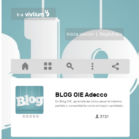
Inicia sesión
|
Regístrate
BLOG OIE Adecco
En Blog OIE, aprenderás cómo sacar el máximo
partido y consolidarte como el mejor candidato.
3721