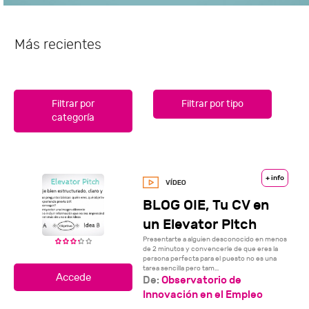
Más recientes
Filtrar por
Filtrar por tipo
categoría
+ info
BLOG OIE, Tu CV en
un Elevator Pitch
Presentarte a alguien desconocido en menos
de 2 minutos y convencerle de que eres la
persona perfecta para el puesto no es una
tarea sencilla pero tam...
De:
Observatorio de
Innovación en el Empleo