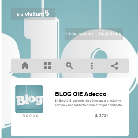
Inicia sesión
|
Regístrate
BLOG OIE Adecco
En Blog OIE, aprenderás cómo sacar el máximo
partido y consolidarte como el mejor candidato.
3721