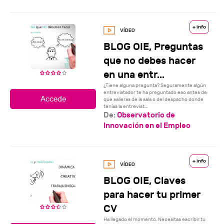
+ info
BLOG OIE, Preguntas
que no debes hacer
en una entr...
¿Tiene alguna pregunta? Seguramente algún
entrevistador te ha preguntado eso antes de
que salieras de la sala o del despacho donde
tenías la entrevist...
De:
Observatorio de
Innovación en el Empleo
+ info
BLOG OIE, Claves
para hacer tu primer
CV
Ha llegado el momento. Necesitas escribir tu