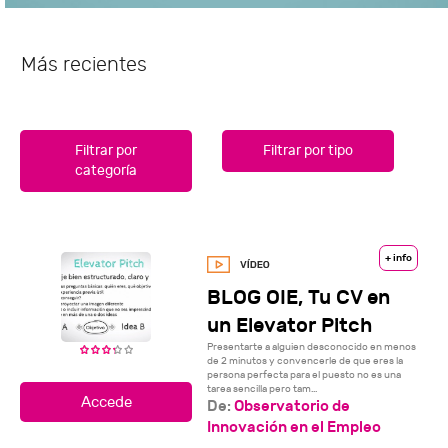
Más recientes
Filtrar por
Filtrar por tipo
categoría
+ info
BLOG OIE, Tu CV en
un Elevator Pitch
Presentarte a alguien desconocido en menos
de 2 minutos y convencerle de que eres la
persona perfecta para el puesto no es una
tarea sencilla pero tam...
De:
Observatorio de
Innovación en el Empleo