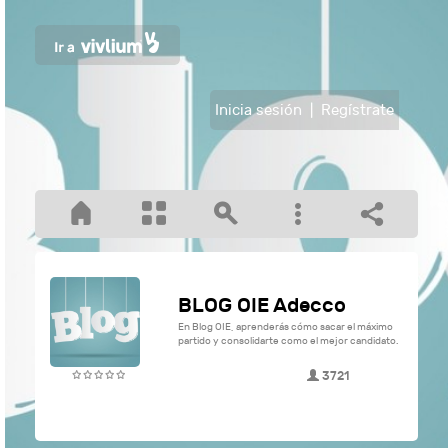
Inicia sesión
|
Regístrate
BLOG OIE Adecco
En Blog OIE, aprenderás cómo sacar el máximo
partido y consolidarte como el mejor candidato.
3721