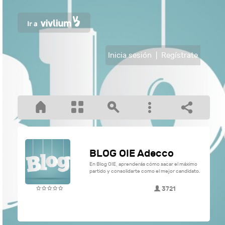
Inicia sesión
|
Regístrate
BLOG OIE Adecco
En Blog OIE, aprenderás cómo sacar el máximo
partido y consolidarte como el mejor candidato.
3721