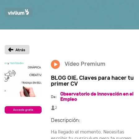
Vídeo Premium
BLOG OIE, Claves para hacer tu
primer CV
Observatorio de Innovación en el
De:
Empleo
2
Accede gratis
Descripción:
Ha llegado el momento. Necesitas
escribir tu curriculum pero te surgen