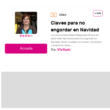
+ info
Claves para no
engordar en Navidad
La nutricionista Maite Palazuelos ofrece en
este vídeo las claves para no engordar en
Navidad: tener cuidado con el pan, los dulces
y el alcohol, tene...
De:
Vivlium