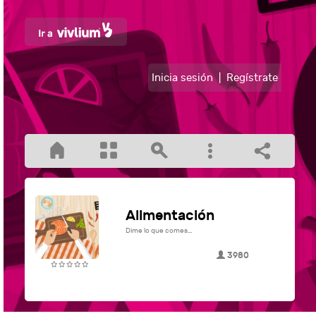
Inicia sesión
|
Regístrate
Alimentación
Dime lo que comes...
3980