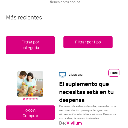
tienes en tu cocina!
Más recientes
Filtrar por
Filtrar por tipo
categoría
+ info
El suplemento que
necesitas está en tu
despensa
Cada uno de estos vídeos te presentan una
recomendación para que tengas una
9.99€
alimentación saludable y sabrosa. Descubre
Comprar
con estas piezas audiovisuales ...
De:
Vivlium