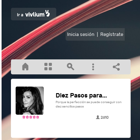
Inicia sesión
|
Regístrate
Diez Pasos para...
Porque la perfección se puede conseguir con
diez sencillos pasos
2610