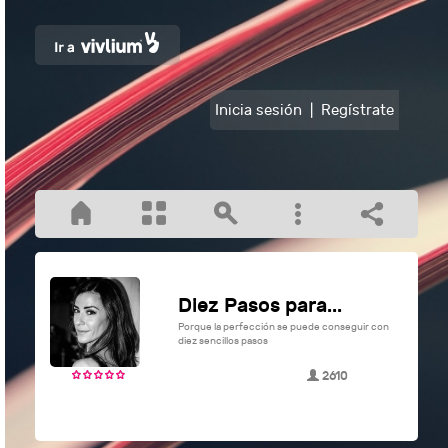
Inicia sesión
|
Regístrate
Diez Pasos para...
Porque la perfección se puede conseguir con
diez sencillos pasos
2610