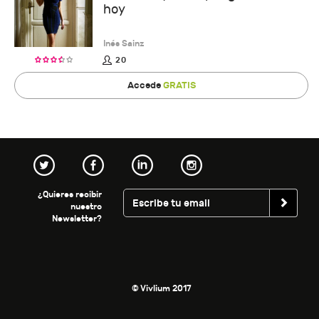
hoy
Inés Sainz
20
Accede
GRATIS
¿Quieres recibir
nuestro
Newsletter?
© Vivlium 2017