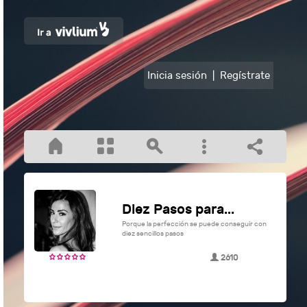
Inicia sesión
|
Regístrate
Diez Pasos para...
Porque la perfección se puede conseguir con
diez sencillos pasos
2610