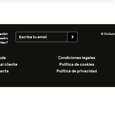
ecibir
© Vivlium
uestro
tter?
uda
Condiciones legales
al cliente
Política de cookies
acta
Política de privacidad