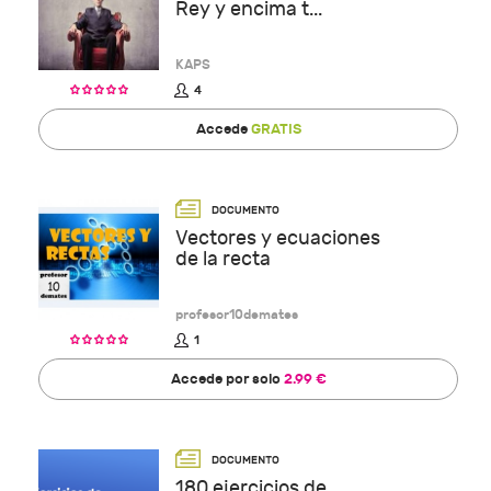
Rey y encima t...
KAPS
4
Accede
GRATIS
Vectores y ecuaciones
de la recta
profesor10demates
1
Accede por solo
2.99 €
180 ejercicios de