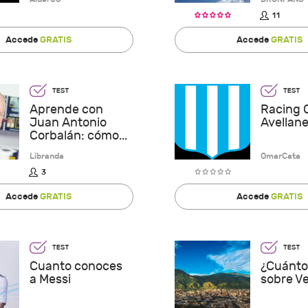
11
Accede
GRATIS
Accede
GRATIS
Aprende con
Racing 
Juan Antonio
Avellan
Corbalán: cómo...
Libranda
OmarCata
3
Accede
GRATIS
Accede
GRATIS
Cuanto conoces
¿Cuánto
a Messi
sobre V