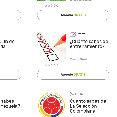
Accede
GRATIS
Club de
¿Cuánto sabes de
eda
entrenamiento?
Coach GoAl
Accede
GRATIS
 sabes
Cuanto sabes de
enezuela?
La Selección
Colombiana...