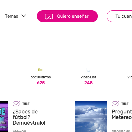
Temas
DOCUMENTOS
VÍDEO LIST
VÍ
625
248
¿Sabes de
Pregunt
fútbol?
Metereo
Demuéstralo!
Alder08
DRONFANS