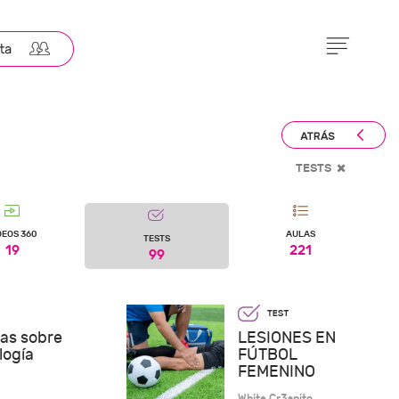
TESTS
DEOS 360
AULAS
TESTS
19
221
99
as sobre
LESIONES EN
logía
FÚTBOL
FEMENINO
White Cr3spito