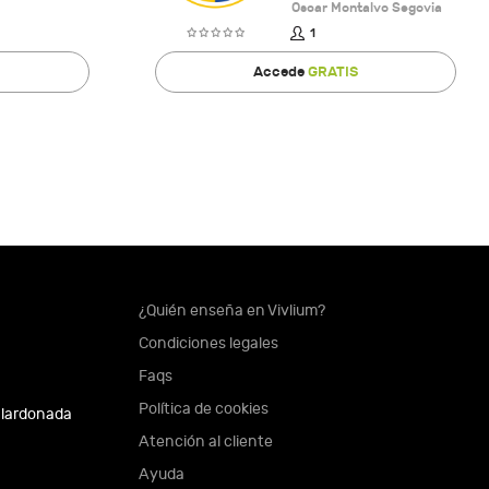
Oscar Montalvo Segovia
1
Accede
GRATIS
¿Quién enseña en Vivlium?
Condiciones legales
Faqs
Política de cookies
alardonada
Atención al cliente
Ayuda