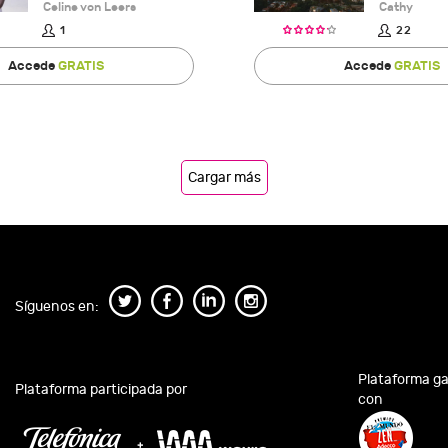
Celine von Leers
Cathy
1
22
Accede
GRATIS
Accede
GRATIS
Cargar más
Síguenos en:
Plataforma g
Plataforma participada por
con