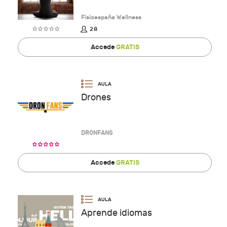
Fisioespaña Wellness
28
Accede
GRATIS
Drones
DRONFANS
Accede
GRATIS
Aprende idiomas