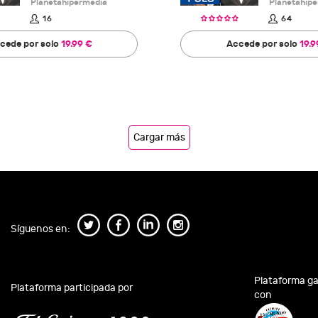
Planetahipermedia
Planetahip
16
64
cede por solo
19.99 €
Accede por solo
19.9
Cargar más
Síguenos en:
Plataforma g
Plataforma participada por
con