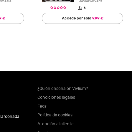
ermedia
JavierSirvent
6
9 €
Accede por solo
9.99 €
¿Quién enseña en Vivlium?
Condiciones legales
Faqs
Política de cookies
alardonada
Atención al cliente