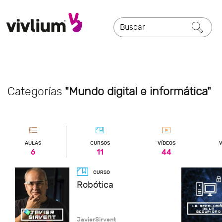
Categorías
"Mundo digital e informática"
AULAS
CURSOS
VÍDEOS
V
6
11
44
Robótica
JavierSirvent