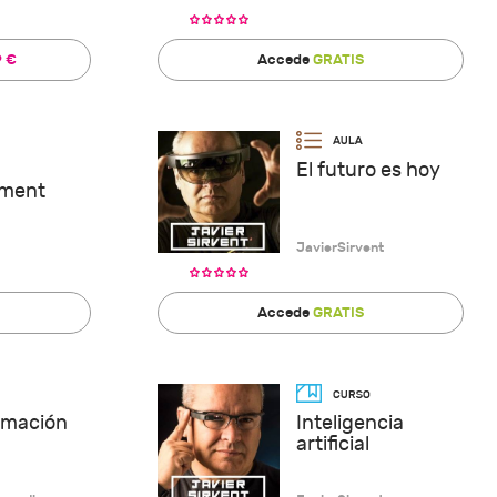
9 €
Accede
GRATIS
El futuro es hoy
ment
JavierSirvent
Accede
GRATIS
rmación
Inteligencia
artificial