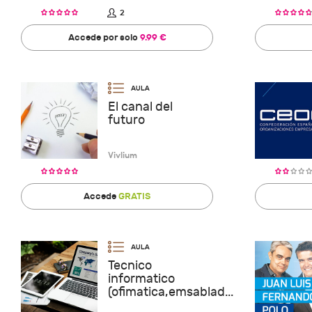
2
Accede por solo
9.99 €
El canal del
futuro
Vivlium
Accede
GRATIS
Tecnico
informatico
(ofimatica,emsablad...