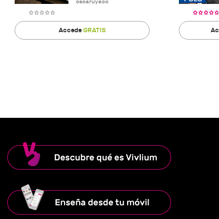
oscaruyaco
Accede
GRATIS
Ac