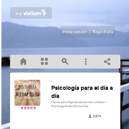
Inicia sesión
|
Regístrate
Psicología para el día a
día
Claves psicológicas para la vida cotidiana -
Psicóloga Miriam Rocha Díaz
3479