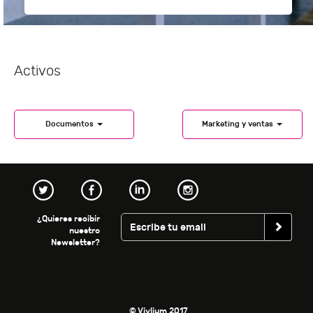
Activos
Documentos
Marketing y ventas
¿Quieres recibir
nuestro
Newsletter?
© Vivlium 2017