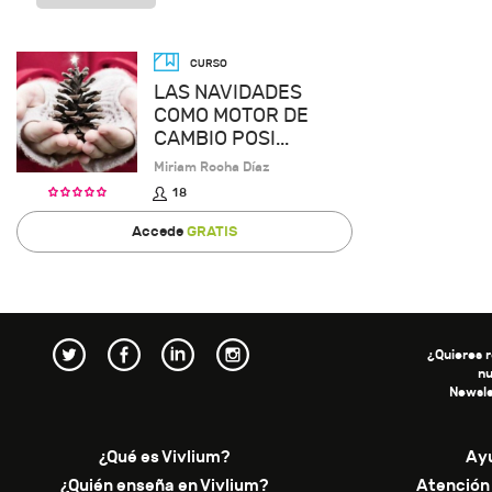
LAS NAVIDADES
COMO MOTOR DE
CAMBIO POSI...
Miriam Rocha Díaz
18
Accede
GRATIS
¿Quieres r
n
Newsle
¿Qué es Vivlium?
Ay
¿Quién enseña en Vivlium?
Atención 