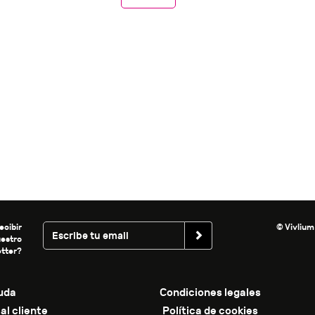
ecibir
© Vivlium
uestro
tter?
uda
Condiciones legales
al cliente
Política de cookies