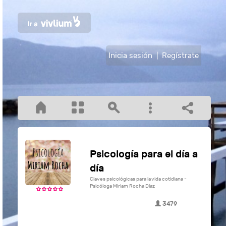
Inicia sesión
|
Regístrate
Psicología para el día a
día
Claves psicológicas para la vida cotidiana -
Psicóloga Miriam Rocha Díaz
3479