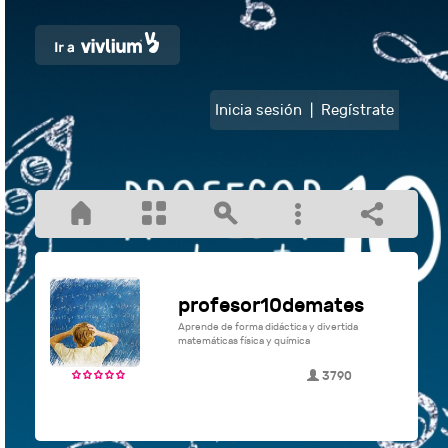
Inicia sesión
|
Regístrate
profesor10demates
Aprende de forma didáctica y divertida
matemáticas física y química
3790