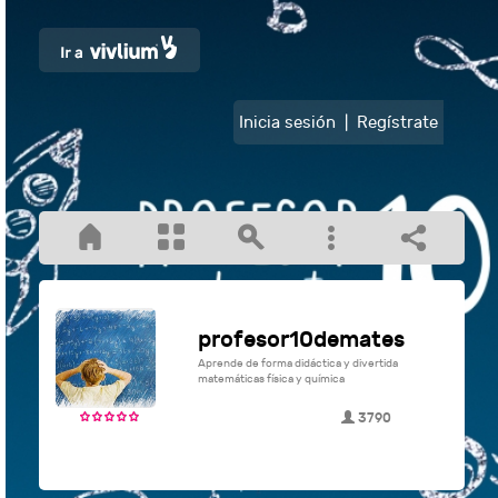
Inicia sesión
|
Regístrate
profesor10demates
Aprende de forma didáctica y divertida
matemáticas física y química
3790