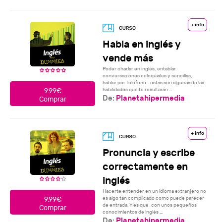
+ info
Habla en inglés y
vende más
Poder charlar en inglés, entablar
conversaciones coloquiales y sencillas,
hablar por teléfono… estas son algunas de las
habilidades que te resultarán ...
9.99€
De:
Planetahipermedia
Comprar
+ info
Pronuncia y escribe
correctamente en
inglés
Hacerte entender en un idioma extranjero no
es algo tan complicado como puede parecer
9.99€
de entrada. Y es que, con unos pequeños
Comprar
conocimientos de inglés ...
De:
Planetahipermedia