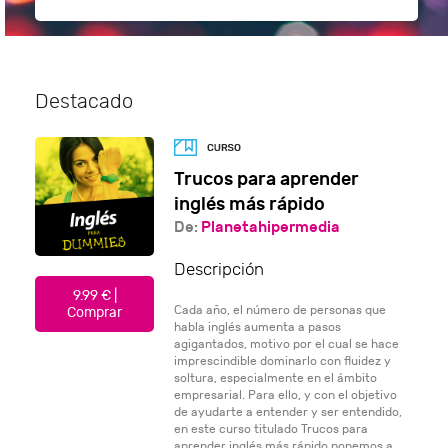
Destacado
Trucos para aprender
inglés más rápido
De:
Planetahipermedia
Descripción
9.99 € |
Cada año, el número de personas que
Comprar
habla inglés aumenta a pasos
agigantados, motivo por el cual se hace
imprescindible dominarlo con fluidez y
soltura, especialmente en el ámbito
empresarial. Para ello, y con el objetivo
de ayudarte a entender y ser entendido,
en este curso titulado Trucos para
aprender inglés más rápido ponemos a