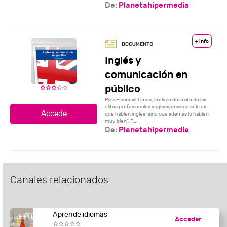
De:
Planetahipermedia
+ info
Inglés y
comunicación en
público
Para Financial Times, la clave del éxito de las
élites profesionales anglosajonas no sólo es
que hablen inglés, sino que además lo hablen
muy bien”. P...
De:
Planetahipermedia
Canales relacionados
Aprende idiomas
Acceder