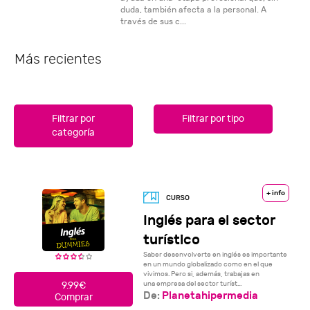
duda, también afecta a la personal. A
través de sus c...
Más recientes
Filtrar por
Filtrar por tipo
categoría
+ info
Inglés para el sector
turístico
Saber desenvolverte en inglés es importante
en un mundo globalizado como en el que
vivimos. Pero si, además, trabajas en
una empresa del sector turíst...
9.99€
De:
Planetahipermedia
Comprar