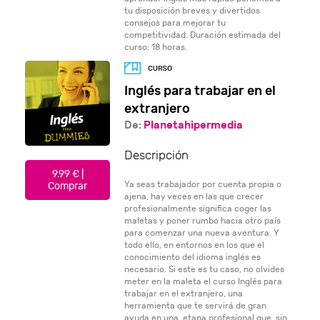
tu disposición breves y divertidos
consejos para mejorar tu
competitividad. Duración estimada del
curso: 18 horas.
Inglés para trabajar en el
extranjero
De:
Planetahipermedia
Descripción
9.99 € |
Ya seas trabajador por cuenta propia o
Comprar
ajena, hay veces en las que crecer
profesionalmente significa coger las
maletas y poner rumbo hacia otro país
para comenzar una nueva aventura. Y
todo ello, en entornos en los que el
conocimiento del idioma inglés es
necesario. Si este es tu caso, no olvides
meter en la maleta el curso Inglés para
trabajar en el extranjero, una
herramienta que te servirá de gran
ayuda en una etapa profesional que, sin