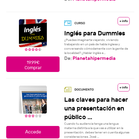
+ info
Inglés para Dummies
¿Puedes imaginarte viajando, viviendo
trabajando en un país de habla inglesa y
conversando cómodamente con la gente de
la localidad? ¿Hablar inglés e...
De:
Planetahipermedia
19.99€
Comprar
+ info
Las claves para hacer
una presentación en
público ...
Cuando tu audiencia tenga una lengua
materna distinta a la que vas a utilizar en la
presentación, debes tener en cuenta algunas
consideraciones. José ...