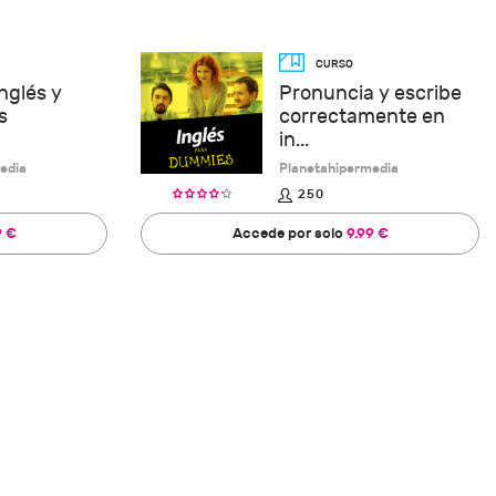
nglés y
Pronuncia y escribe
s
correctamente en
in...
edia
Planetahipermedia
250
9 €
Accede por solo
9.99 €