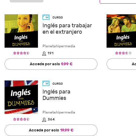
Inglés para trabajar
en el extranjero
Planetahipermedia
191
Accede por solo
9.99 €
Ac
Inglés para
Dummies
Planetahipermedia
364
Accede por solo
19.99 €