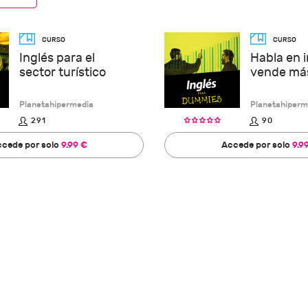
Inglés para el
Habla en i
sector turístico
vende má
Planetahipermedia
Planetahiperm
291
90
cede por solo
9.99 €
Accede por solo
9.9