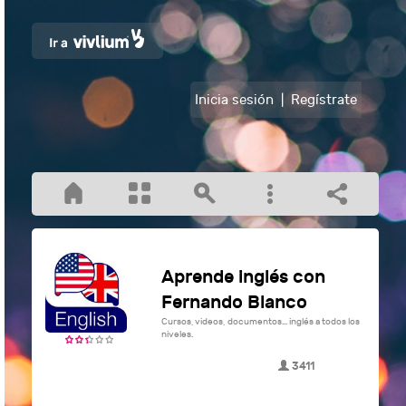
Inicia sesión
|
Regístrate
Aprende inglés con
Fernando Blanco
Cursos, videos, documentos... inglés a todos los
niveles.
3411