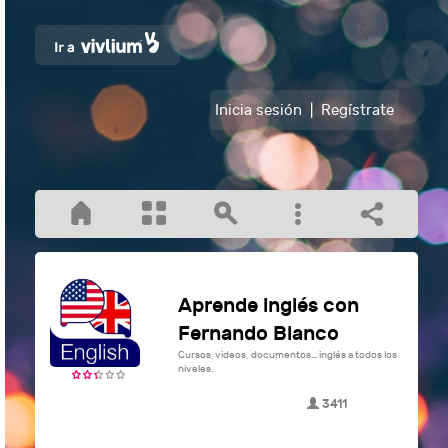
Inicia sesión
|
Regístrate
Aprende inglés con
Fernando Blanco
Cursos, videos, documentos... inglés a todos los
niveles.
3411