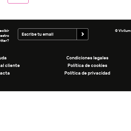
ecibir
© Vivlium
uestro
tter?
uda
Condiciones legales
al cliente
Política de cookies
acta
Política de privacidad