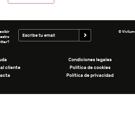
ecibir
© Vivlium
uestro
tter?
uda
Condiciones legales
al cliente
Política de cookies
acta
Política de privacidad