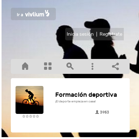
Inicia sesión
|
Regístrate
Formación deportiva
¡El deporte empieza en casa!
3953