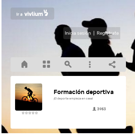
Inicia sesión
|
Regístrate
Formación deportiva
¡El deporte empieza en casa!
3953