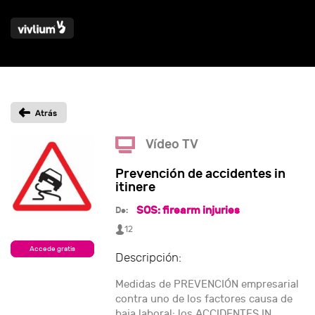
Vídeo TV
Prevención de accidentes in
itinere
SOS: firearm injuries
De:
12
Accede gratis
Descripción:
Medidas de PREVENCIÓN empresarial
contra uno de los factores causa de
baja laboral: los ACCIDENTES IN