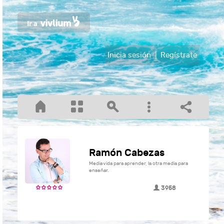
Inicia sesión
|
Regístrate
Ramón Cabezas
Media vida para aprender, la otra media para
enseñar.
3958