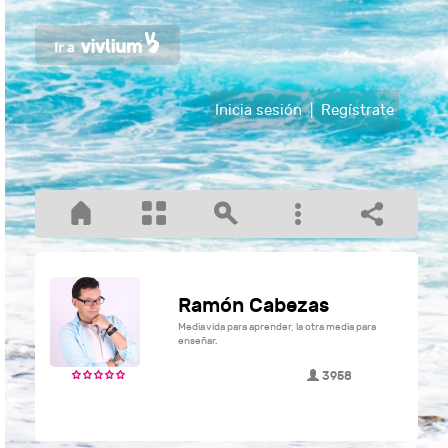
Inicia sesión
|
Regístrate
Ramón Cabezas
Media vida para aprender, la otra media para
enseñar.
3958