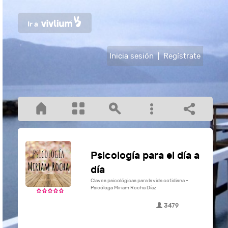
Inicia sesión
|
Regístrate
Psicología para el día a
día
Claves psicológicas para la vida cotidiana -
Psicóloga Miriam Rocha Díaz
3479