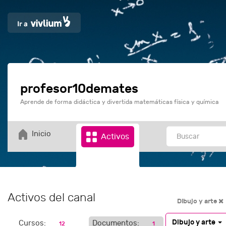
profesor10demates
Aprende de forma didáctica y divertida matemáticas física y química
Inicio
Activos
Activos del canal
Dibujo y arte
Dibujo y arte
Cursos:
Documentos:
12
1