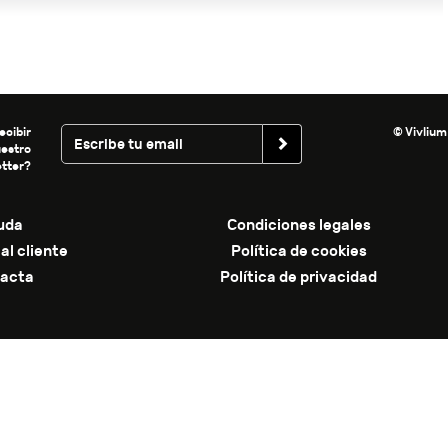
ecibir
© Vivlium
uestro
tter?
uda
Condiciones legales
al cliente
Política de cookies
acta
Política de privacidad