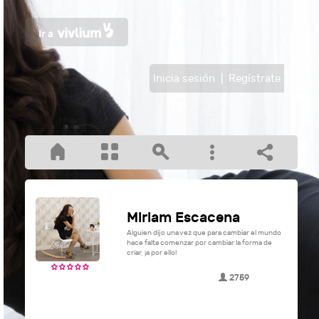
Inicia sesión
|
Regístrate
Miriam Escacena
Alguien dijo una vez que para cambiar el mundo
hace falta comenzar por cambiar la forma de
criar, ¡a por ello!
2759