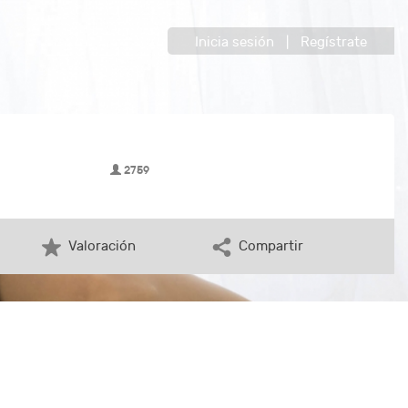
Inicia sesión
|
Regístrate
2759
Valoración
Compartir