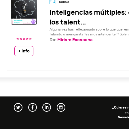
Inteligencias múltiples
los talent...
Alguna vez has reflexionado sobre lo que quere
fulanito o menganita “es muy inteligente”? Solemos
De:
Miriam Escacena
+ info
¿Quieres r
n
Newsle