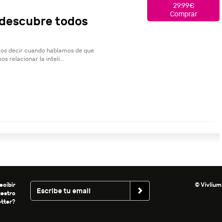
29.99€
Comprar
: descubre todos
mos decir cuando hablamos de que
 relacionar la inteli...
ecibir
© Vivlium
uestro
tter?