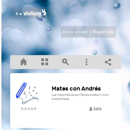
Inicia sesión
|
Regístrate
Mates con Andrés
Las matemáticas son fáciles si saben cómo
enseñártelas.
3674