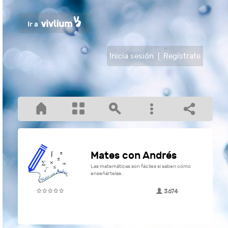
Inicia sesión
|
Regístrate
Mates con Andrés
Las matemáticas son fáciles si saben cómo
enseñártelas.
3674